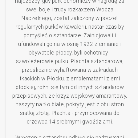
najeźdzcy, gdy pułk ochotniczy w nagrodę za
swe boje i trudy rozkaxzem Wodza
Naczelnego, został zaliczony w poczet
regularnych pułków kawalerii, nastał czas by
pomyśleć o sztandarze. Zainicjowali i
ufundowali go na wiosnę 1922 ziemianie i
obywatele płoccy, byli ochotnicy -
szwoleżerowie pułku. Płachta sztandarowa,
prześlicznie wyhaftowana w zakładach
tkackich w Płocku, z emblematami ziemi
płockiej, różni się tym od innych sztandarów
przepisowych, że krzyż wojskowy amarantowy,
naszyty na tło białe, pokryty jest z obu stron
siatką złotą. Płachta - przymocowana do
drzewca 14 srebrnymi gwoździami.
Wręczenie sztandaru odbyło się nadzwyczaj