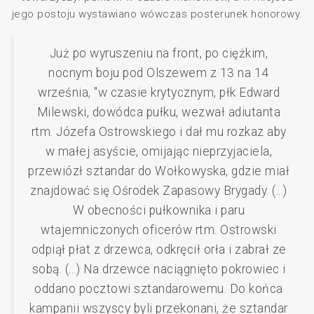
jego postoju wystawiano wówczas posterunek honorowy.
Już po wyruszeniu na front, po ciężkim,
nocnym boju pod Olszewem z 13 na 14
września, "w czasie krytycznym, płk Edward
Milewski, dowódca pułku, wezwał adiutanta
rtm. Józefa Ostrowskiego i dał mu rozkaz aby
w małej asyście, omijając nieprzyjaciela,
przewiózł sztandar do Wołkowyska, gdzie miał
znajdować się Ośrodek Zapasowy Brygady. (...)
W obecności pułkownika i paru
wtajemniczonych oficerów rtm. Ostrowski
odpiął płat z drzewca, odkręcił orła i zabrał ze
sobą. (...) Na drzewce naciągnięto pokrowiec i
oddano pocztowi sztandarowemu. Do końca
kampanii wszyscy byli przekonani, że sztandar