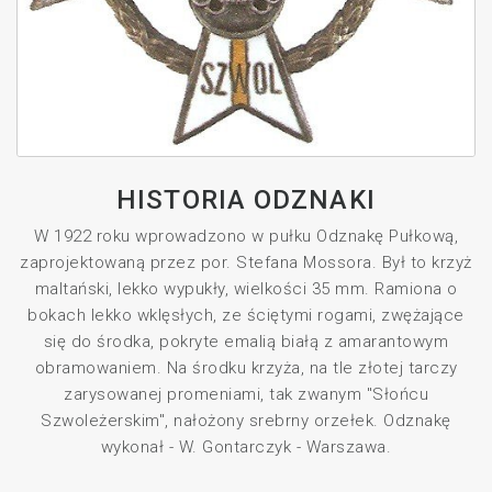
HISTORIA ODZNAKI
W 1922 roku wprowadzono w pułku Odznakę Pułkową,
zaprojektowaną przez por. Stefana Mossora. Był to krzyż
maltański, lekko wypukły, wielkości 35 mm. Ramiona o
bokach lekko wklęsłych, ze ściętymi rogami, zwężające
się do środka, pokryte emalią białą z amarantowym
obramowaniem. Na środku krzyża, na tle złotej tarczy
zarysowanej promeniami, tak zwanym "Słońcu
Szwoleżerskim", nałożony srebrny orzełek. Odznakę
wykonał - W. Gontarczyk - Warszawa.