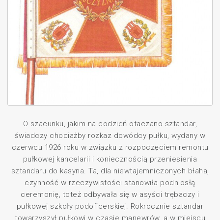
O szacunku, jakim na codzień otaczano sztandar,
świadczy chociażby rozkaz dowódcy pułku, wydany w
czerwcu 1926 roku w związku z rozpoczęciem remontu
pułkowej kancelarii i koniecznością przeniesienia
sztandaru do kasyna. Ta, dla niewtajemniczonych błaha,
czynność w rzeczywistości stanowiła podniosłą
ceremonię, toteż odbywała się w asyści trębaczy i
pułkowej szkoły podoficerskiej. Rokrocznie sztandar
towarzyszył pułkowi w czasie manewrów, a w miejscu