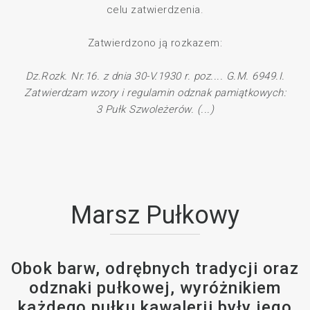
celu zatwierdzenia.
Zatwierdzono ją rozkazem:
Dz.Rozk. Nr.16. z dnia 30-V.1930 r. poz.... G.M. 6949.I.
Zatwierdzam wzory i regulamin odznak pamiątkowych:
3 Pułk Szwoleżerów. (...)
Marsz Pułkowy
Obok barw, odrębnych tradycji oraz
odznaki pułkowej, wyróżnikiem
każdego pułku kawalerii były jego