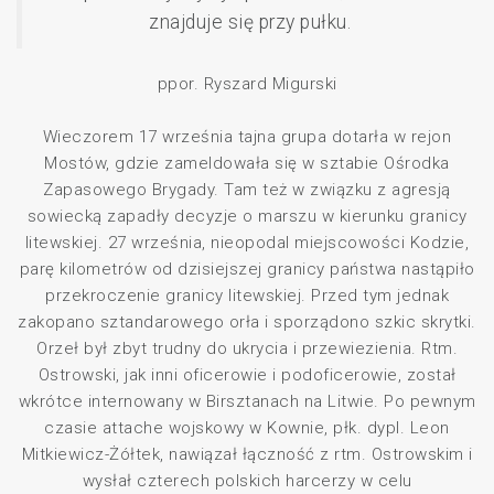
znajduje się przy pułku.
ppor. Ryszard Migurski
Wieczorem 17 września tajna grupa dotarła w rejon
Mostów, gdzie zameldowała się w sztabie Ośrodka
Zapasowego Brygady. Tam też w związku z agresją
sowiecką zapadły decyzje o marszu w kierunku granicy
litewskiej. 27 września, nieopodal miejscowości Kodzie,
parę kilometrów od dzisiejszej granicy państwa nastąpiło
przekroczenie granicy litewskiej. Przed tym jednak
zakopano sztandarowego orła i sporządono szkic skrytki.
Orzeł był zbyt trudny do ukrycia i przewiezienia. Rtm.
Ostrowski, jak inni oficerowie i podoficerowie, został
wkrótce internowany w Birsztanach na Litwie. Po pewnym
czasie attache wojskowy w Kownie, płk. dypl. Leon
Mitkiewicz-Żółtek, nawiązał łączność z rtm. Ostrowskim i
wysłał czterech polskich harcerzy w celu