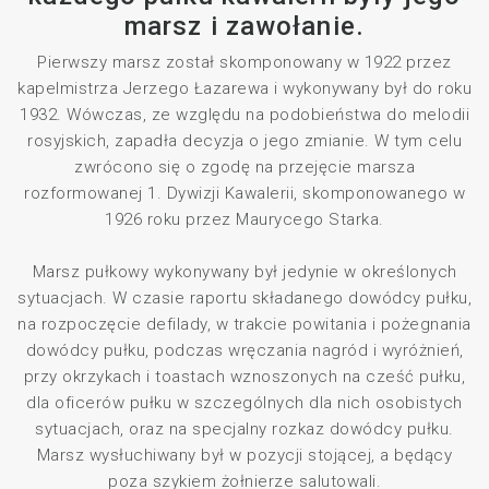
marsz i zawołanie.
Pierwszy marsz został skomponowany w 1922 przez
kapelmistrza Jerzego Łazarewa i wykonywany był do roku
1932. Wówczas, ze względu na podobieństwa do melodii
rosyjskich, zapadła decyzja o jego zmianie. W tym celu
zwrócono się o zgodę na przejęcie marsza
rozformowanej 1. Dywizji Kawalerii, skomponowanego w
1926 roku przez Maurycego Starka.
Marsz pułkowy wykonywany był jedynie w określonych
sytuacjach. W czasie raportu składanego dowódcy pułku,
na rozpoczęcie defilady, w trakcie powitania i pożegnania
dowódcy pułku, podczas wręczania nagród i wyróżnień,
przy okrzykach i toastach wznoszonych na cześć pułku,
dla oficerów pułku w szczególnych dla nich osobistych
sytuacjach, oraz na specjalny rozkaz dowódcy pułku.
Marsz wysłuchiwany był w pozycji stojącej, a będący
poza szykiem żołnierze salutowali.