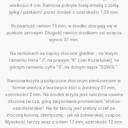
wielkości 4 cm. Ramiona pokryte białą emalią z żółtą
żyłką / paskiem/ przez środek o szerokości 1,25 mm.
Rozwartość ramion 13 mm, w środku zbiegają się w
punkcie zerowym. Długość ramion środkiem od wcięcia
wynosi 31 mm.
Na ramionach sa napisy złocone gładkie: - na lewym
ramieniu litera "J", na prawym "K" (Jan Kozietulski), na
górnym ramieniu cyfra "3", na dolnym napis "SZWOL".
Ramiona krzyża ą połączone złoconym pierścieniem w
formie wieńca z laurowych liści o średnicy 27 mm,
szerokości 2 mm. Na środek krzyża jest nałożona owalna
złocona tarcza, górą zarysowana promieniami "słońce
szwoleżerskie". Na tle tarczy jest srebny orzeł ze
złoconą koroną, identyczny, - jak na żołnierskiej czapce.
Wysokość tarczy wraz z orłem 17 mm, szerokość 12 mm.